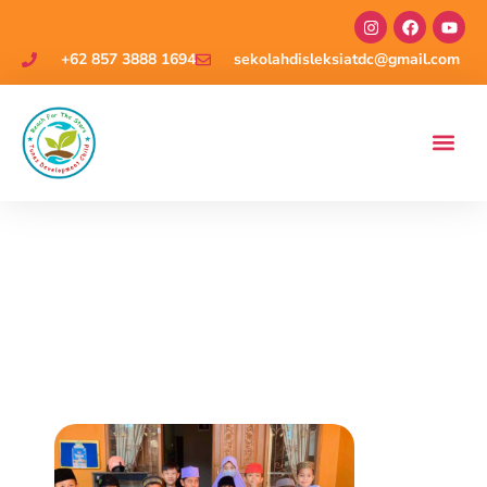
+62 857 3888 1694
sekolahdisleksiatdc@gmail.com
MAULID NABI
MUHAMMAD SAW DI
SD DISLEKSIA TDC
JEPARA