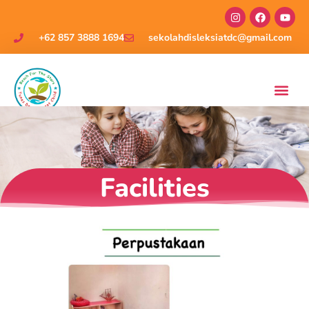
+62 857 3888 1694
sekolahdisleksiatdc@gmail.com
Facilities
Facilities