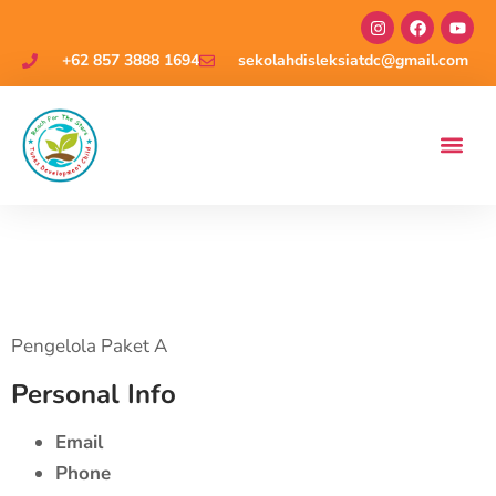
+62 857 3888 1694
sekolahdisleksiatdc@gmail.com
Drs. Setiyo Purwo
Raharjo
Pengelola Paket A
Personal Info
Email
Phone